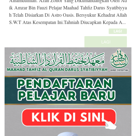
Alhamdulillah. Azan Zohor Yang Dikumandangkan Oleh Ad
Ik Amzar Bin Fauzi Pelajar Maahad Tahfiz Darus Syatibiyya
H Telah Disiarkan Di Astro Oasis. Bersyukur Kehadrat Allah
S.W.T Atas Kesempatan Ini.Tahniah Diucapkan Kepada Ade
K Amzar Dan Keluarga. Moga Allah Memudahkan Segala U
LAGI
Rusan Adek Amzar Dan Keluarga.
LAGI