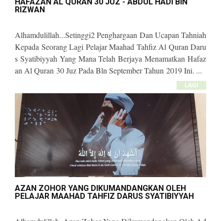
HAFAZAN AL QURAN 30 JUZ - ABDUL HADI BIN
RIZWAN
Alhamdulillah...setinggi2 Penghargaan Dan Ucapan Tahniah
Kepada Seorang Lagi Pelajar Maahad Tahfiz Al Quran Daru
S Syatibiyyah Yang Mana Telah Berjaya Menamatkan Hafaz
An Al Quran 30 Juz Pada Bln September Tahun 2019 Ini. Pel
Ajar Bertuah Tersebut Ialah:
*ABDUL HADI BIN RIZWAN (Umur 14 Tahun)*
LAGI
Pelajar Ini Telah Berjaya Mengkhatamkan Keseluruhan Al Q
Uran 30 Juz Dalam Tempoh 1 Tahun 9 Bulan *SAHAJA*
Moga Kejayaan Anak Ini Menjadi Pendorong Buat Anak2 T
Ahfiz Yg Lain Untuk Lebih Bersemangat Dan Istiqomah Dala
M Menyelesaikan Hafazan 30 Juz Dan Seterusnya Dapat Mel
Ahirkan Lebih Banyak Lagi Generasi Huffaz Pada Masa Aka
N Datang
Insyaallah
AZAN ZOHOR YANG DIKUMANDANGKAN OLEH
PELAJAR MAAHAD TAHFIZ DARUS SYATIBIYYAH